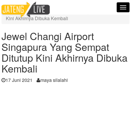
Home
Berita
Tog
Jewel Changi Airport Singapura Yang Sempat Ditutup
nav
Kini Akhirnya Dibuka Kembali
Jewel Changi Airport
Singapura Yang Sempat
Ditutup Kini Akhirnya Dibuka
Kembali
17 Juni 2021
maya silalahi