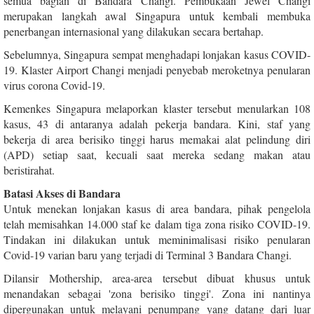
semua bagian di Bandara Changi. Pembukaan Jewel Changi
merupakan langkah awal Singapura untuk kembali membuka
penerbangan internasional yang dilakukan secara bertahap.
Sebelumnya, Singapura sempat menghadapi lonjakan kasus COVID-
19. Klaster Airport Changi menjadi penyebab meroketnya penularan
virus corona Covid-19.
Kemenkes Singapura melaporkan klaster tersebut menularkan 108
kasus, 43 di antaranya adalah pekerja bandara. Kini, staf yang
bekerja di area berisiko tinggi harus memakai alat pelindung diri
(APD) setiap saat, kecuali saat mereka sedang makan atau
beristirahat.
Batasi Akses di Bandara
Untuk menekan lonjakan kasus di area bandara, pihak pengelola
telah memisahkan 14.000 staf ke dalam tiga zona risiko COVID-19.
Tindakan ini dilakukan untuk meminimalisasi risiko penularan
Covid-19 varian baru yang terjadi di Terminal 3 Bandara Changi.
Dilansir Mothership, area-area tersebut dibuat khusus untuk
menandakan sebagai 'zona berisiko tinggi'. Zona ini nantinya
dipergunakan untuk melayani penumpang yang datang dari luar