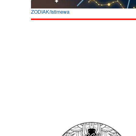
ZODIAK/Istimewa