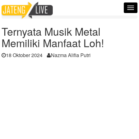
Home
Berita
Tog
Ternyata Musik Metal Memiliki Manfaat Loh!
nav
Ternyata Musik Metal
Memiliki Manfaat Loh!
18 Oktober 2024
Nazma Alifia Putri