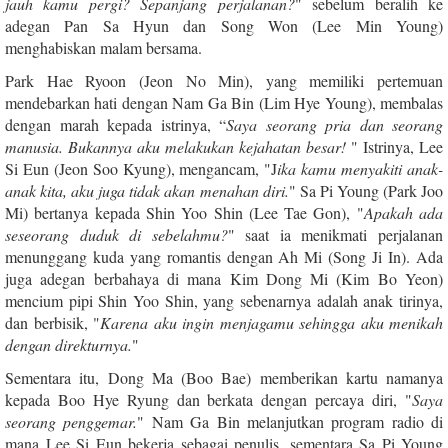
jauh kamu pergi? Sepanjang perjalanan?
" sebelum beralih ke
adegan Pan Sa Hyun dan Song Won (Lee Min Young)
menghabiskan malam bersama.
Park Hae Ryoon (Jeon No Min), yang memiliki pertemuan
mendebarkan hati dengan Nam Ga Bin (Lim Hye Young), membalas
dengan marah kepada istrinya, “
Saya seorang pria dan seorang
manusia. Bukannya aku melakukan kejahatan besar!
" Istrinya, Lee
Si Eun (Jeon Soo Kyung), mengancam, "J
ika kamu menyakiti anak-
anak kita, aku juga tidak akan menahan diri.
" Sa Pi Young (Park Joo
Mi) bertanya kepada Shin Yoo Shin (Lee Tae Gon), "
Apakah ada
seseorang duduk di sebelahmu?
" saat ia menikmati perjalanan
menunggang kuda yang romantis dengan Ah Mi (Song Ji In). Ada
juga adegan berbahaya di mana Kim Dong Mi (Kim Bo Yeon)
mencium pipi Shin Yoo Shin, yang sebenarnya adalah anak tirinya,
dan berbisik, "
Karena aku ingin menjagamu sehingga aku menikah
dengan direkturnya.
"
Sementara itu, Dong Ma (Boo Bae) memberikan kartu namanya
kepada Boo Hye Ryung dan berkata dengan percaya diri, "
Saya
seorang penggemar.
" Nam Ga Bin melanjutkan program radio di
mana Lee Si Eun bekerja sebagai penulis, sementara Sa Pi Young