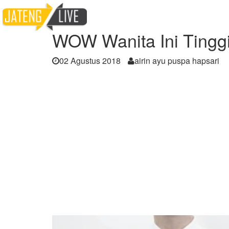
Home
Berita
WOW Wanita Ini Tingginya N
WOW Wanita Ini Tinggi
02 Agustus 2018
airin ayu puspa hapsari