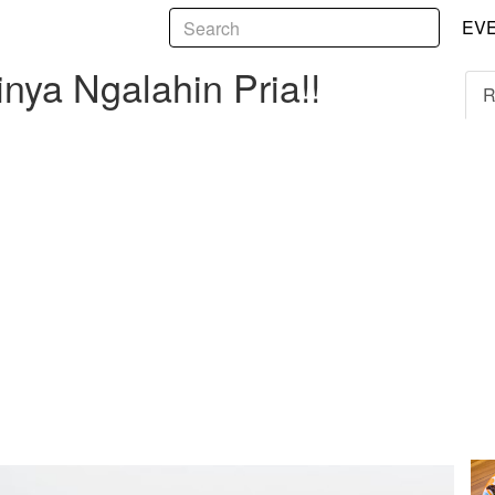
5
galahin Pria!!
EV
nya Ngalahin Pria!!
R