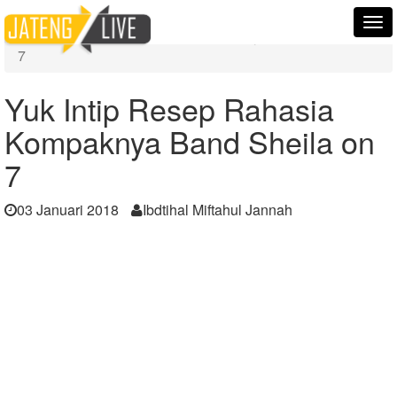
Home
Berita
Tog
Yuk Intip Resep Rahasia Kompaknya Band Sheila on
nav
7
Yuk Intip Resep Rahasia
Kompaknya Band Sheila on
7
03 Januari 2018
Ibdtihal Miftahul Jannah