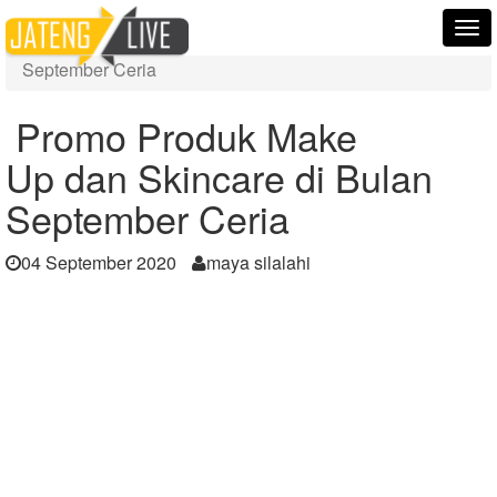
Home
Berita
Tog
Promo Produk Make Up dan Skincare di Bulan
nav
September Ceria
Promo Produk Make
Up dan Skincare di Bulan
September Ceria
04 September 2020
maya silalahi