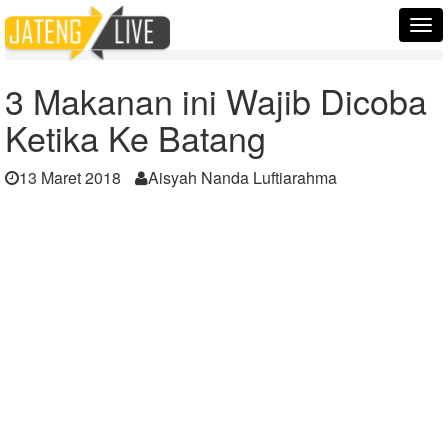
Home
Berita
Tog
3 Makanan ini Wajib Dicoba Ketika Ke Batang
nav
3 Makanan ini Wajib Dicoba
Ketika Ke Batang
13 Maret 2018
Aisyah Nanda Luftiarahma