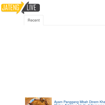
5000
354
5555
Fans
Followers
Followers
Recent
Ayam Panggang Mbah Dinem Kh