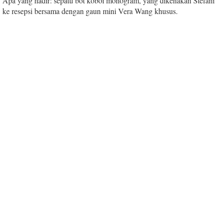
Apa yang hadir: sepatu bot koboi monogram, yang dikenakan Stefani
ke resepsi bersama dengan gaun mini Vera Wang khusus.