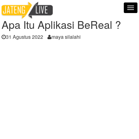
Home
Berita
Apa Itu Aplikasi BeReal ?
Tog
nav
Apa Itu Aplikasi BeReal ?
31 Agustus 2022
maya silalahi