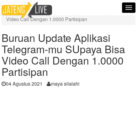
Home
Berita
Tog
Buruan Update Aplikasi Telegram-mu SUpaya Bisa
nav
Video Call Dengan 1.0000 Partisipan
Buruan Update Aplikasi
Telegram-mu SUpaya Bisa
Video Call Dengan 1.0000
Partisipan
04 Agustus 2021
maya silalahi