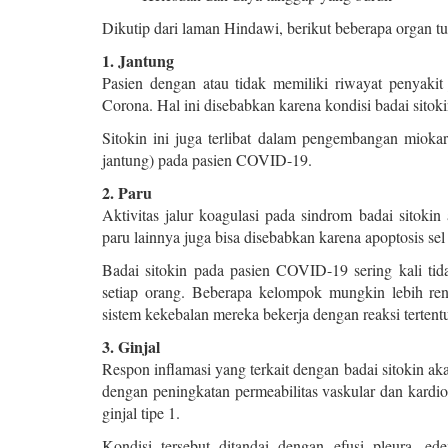
Dikutip dari laman Hindawi, berikut beberapa organ 
1. Jantung
Pasien dengan atau tidak memiliki riwayat penyakit 
Corona. Hal ini disebabkan karena kondisi badai sitoki
Sitokin ini juga terlibat dalam pengembangan miokardi
jantung) pada pasien COVID-19.
2. Paru
Aktivitas jalur koagulasi pada sindrom badai sitokin
paru lainnya juga bisa disebabkan karena apoptosis sel 
Badai sitokin pada pasien COVID-19 sering kali tida
setiap orang. Beberapa kelompok mungkin lebih re
sistem kekebalan mereka bekerja dengan reaksi tertent
3. Ginjal
Respon inflamasi yang terkait dengan badai sitokin ak
dengan peningkatan permeabilitas vaskular dan kard
ginjal tipe 1.
Kondisi tersebut ditandai dengan efusi pleura, edem