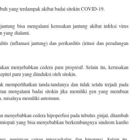
tubuh yang terdampak akibat badai sitokin COVID-19.
jantung bisa mengalami kerusakan jantung akibat infeksi virus
n yang dialami.
tis (inflamasi jantung) dan perikarditis (iritasi dan peradangan
 akan menyebabkan cedera paru progresif. Selain itu, kerusakan
epitel paru yang diinduksi oleh sitokin.
k memperlihatkan tanda-tandanya dan tidak selalu terjadi pada
ntan mengalami badai sitokin jika memiliki gen yang membuat
u, misalnya memiliki autoimun.
an menyebabkan cedera hipoperfusi pada tubulus ginjal, ditambah
iomiopati yang bisa menyebabkan berkembangnya sindrom kardio
a, penipisan cairan intravaskular, dan hipotensi. Selain itu,