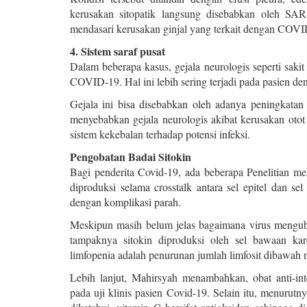
kerusakan sitopatik langsung disebabkan oleh SA
mendasari kerusakan ginjal yang terkait dengan COVI
4. Sistem saraf pusat
Dalam beberapa kasus, gejala neurologis seperti sakit
COVID-19. Hal ini lebih sering terjadi pada pasien de
Gejala ini bisa disebabkan oleh adanya peningkatan s
menyebabkan gejala neurologis akibat kerusakan otot 
sistem kekebalan terhadap potensi infeksi.
Pengobatan Badai Sitokin
Bagi penderita Covid-19, ada beberapa Penelitian mel
diproduksi selama crosstalk antara sel epitel dan s
dengan komplikasi parah.
Meskipun masih belum jelas bagaimana virus mengubah p
tampaknya sitokin diproduksi oleh sel bawaan kar
limfopenia adalah penurunan jumlah limfosit dibawah n
Lebih lanjut, Mahirsyah menambahkan, obat anti-int
pada uji klinis pasien Covid-19. Selain itu, menurutn