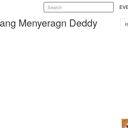
5
 Menyeragn Deddy Cobuzier?
EV
 Yang Menyeragn Deddy
R