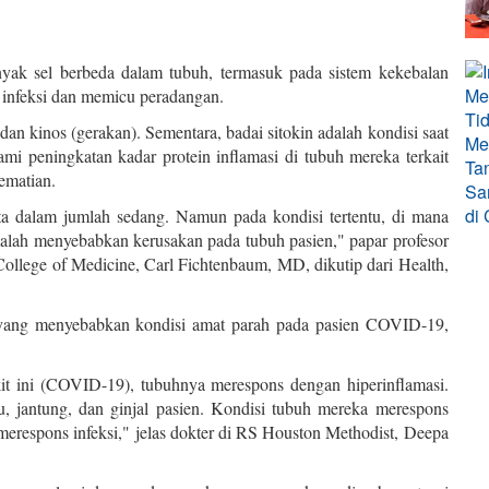
nyak sel berbeda dalam tubuh, termasuk pada sistem kekebalan
 infeksi dan memicu peradangan.
) dan kinos (gerakan). Sementara, badai sitokin adalah kondisi saat
mi peningkatan kadar protein inflamasi di tubuh mereka terkait
ematian.
ta dalam jumlah sedang. Namun pada kondisi tertentu, di mana
malah menyebabkan kerusakan pada tubuh pasien," papar profesor
i College of Medicine, Carl Fichtenbaum, MD, dikutip dari Health,
h yang menyebabkan kondisi amat parah pada pasien COVID-19,
it ini (COVID-19), tubuhnya merespons dengan hiperinflamasi.
u, jantung, dan ginjal pasien. Kondisi tubuh mereka merespons
 merespons infeksi," jelas dokter di RS Houston Methodist, Deepa