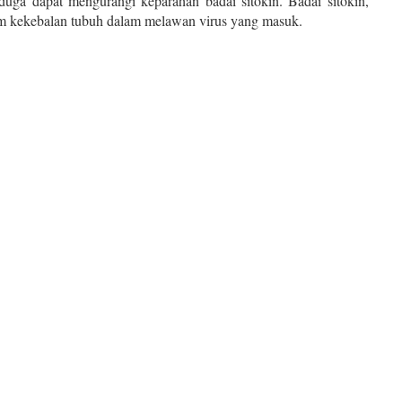
iduga dapat mengurangi keparahan badai sitokin. Badai sitokin,
em kekebalan tubuh dalam melawan virus yang masuk.