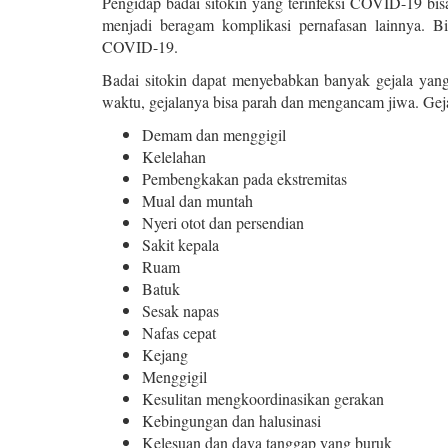
Pengidap badai sitokin yang terinfeksi COVID-19 b
menjadi beragam komplikasi pernafasan lainnya. Bia
COVID-19.
Badai sitokin dapat menyebabkan banyak gejala yang b
waktu, gejalanya bisa parah dan mengancam jiwa. Gej
Demam dan menggigil
Kelelahan
Pembengkakan pada ekstremitas
Mual dan muntah
Nyeri otot dan persendian
Sakit kepala
Ruam
Batuk
Sesak napas
Nafas cepat
Kejang
Menggigil
Kesulitan mengkoordinasikan gerakan
Kebingungan dan halusinasi
Kelesuan dan daya tanggap yang buruk