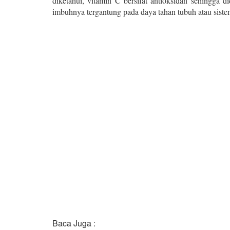
diketahui, vitamin C bersifat antioksidan sehingga d
imbuhnya tergantung pada daya tahan tubuh atau sist
Baca Juga :