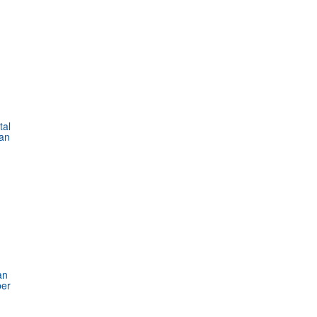
tal
an
an
ber