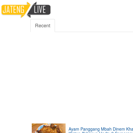
5000
354
5555
Fans
Followers
Followers
Recent
Ayam Panggang Mbah Dinem Kh