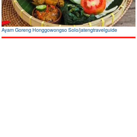
Ayam Goreng Honggowongso Solo/jatengtravelguide