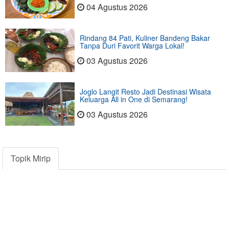
04 Agustus 2026
Rindang 84 Pati, Kuliner Bandeng Bakar
Tanpa Duri Favorit Warga Lokal!
03 Agustus 2026
Joglo Langit Resto Jadi Destinasi Wisata
Keluarga All in One di Semarang!
03 Agustus 2026
Topik Mirip