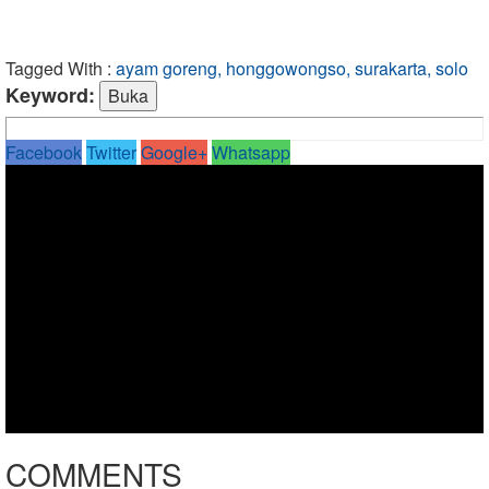
Tagged With :
ayam goreng, honggowongso, surakarta, solo
Keyword:
Facebook
Twitter
Google+
Whatsapp
COMMENTS