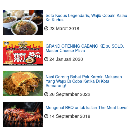
Soto Kudus Legendaris, Wajib Cobain Kalau
Ke Kudus
23 Maret 2018
GRAND OPENING CABANG KE 30 SOLO,
Master Cheese Pizza
24 Januari 2020
Nasi Goreng Babat Pak Karmin Makanan
Yang Wajib Di Coba Ketika Di Kota
Semarang!
26 September 2022
Mengenal BBQ untuk kalian The Meat Lover
14 September 2018