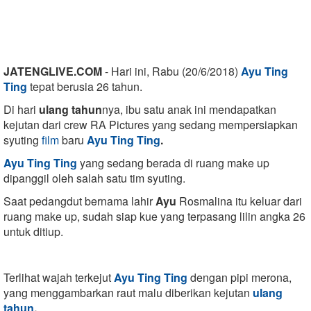
JATENGLIVE.COM
- Hari ini, Rabu (20/6/2018)
Ayu Ting
Ting
tepat berusia 26 tahun.
Di hari
ulang tahun
nya, ibu satu anak ini mendapatkan
kejutan dari crew RA Pictures yang sedang mempersiapkan
syuting
film
baru
Ayu Ting Ting
.
Ayu Ting Ting
yang sedang berada di ruang make up
dipanggil oleh salah satu tim syuting.
Saat pedangdut bernama lahir
Ayu
Rosmalina itu keluar dari
ruang make up, sudah siap kue yang terpasang lilin angka 26
untuk ditiup.
Terlihat wajah terkejut
Ayu Ting Ting
dengan pipi merona,
yang menggambarkan raut malu diberikan kejutan
ulang
tahun
.