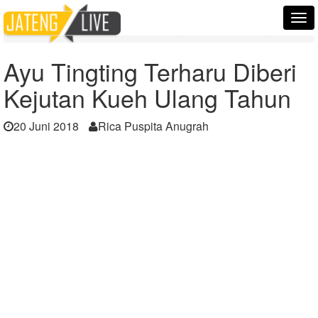
Home
Berita
Tog
Ayu Tingting Terharu Diberi Kejutan Kueh Ulang Tahun
nav
Ayu Tingting Terharu Diberi
Kejutan Kueh Ulang Tahun
20 Juni 2018
Rica Puspita Anugrah