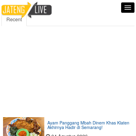
5000
354
5555
Fans
Followers
Followers
Tog
nav
Recent
Ayam Panggang Mbah Dinem Khas Klaten
Akhirnya Hadir di Semarang!