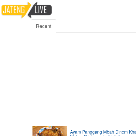
5000
354
5555
Fans
Followers
Followers
Recent
Ayam Panggang Mbah Dinem Kh