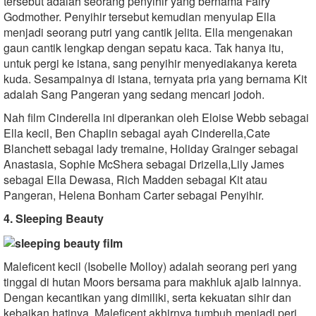
tersebut adalah seorang penyihir yang bernama Fairy
Godmother. Penyihir tersebut kemudian menyulap Ella
menjadi seorang putri yang cantik jelita. Ella mengenakan
gaun cantik lengkap dengan sepatu kaca. Tak hanya itu,
untuk pergi ke istana, sang penyihir menyediakanya kereta
kuda. Sesampainya di istana, ternyata pria yang bernama Kit
adalah Sang Pangeran yang sedang mencari jodoh.
Nah film Cinderella ini diperankan oleh Eloise Webb sebagai
Ella kecil, Ben Chaplin sebagai ayah Cinderella,Cate
Blanchett sebagai lady tremaine, Holiday Grainger sebagai
Anastasia, Sophie McShera sebagai Drizella,Lily James
sebagai Ella Dewasa, Rich Madden sebagai Kit atau
Pangeran, Helena Bonham Carter sebagai Penyihir.
4. Sleeping Beauty
Maleficent kecil (Isobelle Molloy) adalah seorang peri yang
tinggal di hutan Moors bersama para makhluk ajaib lainnya.
Dengan kecantikan yang dimiliki, serta kekuatan sihir dan
kebaikan hatinya, Maleficent akhirnya tumbuh menjadi peri