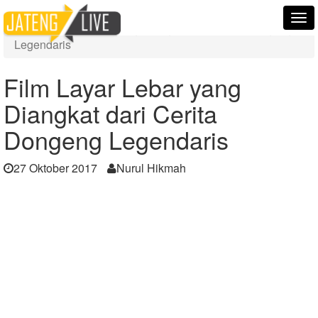
Home
Berita
Tog
Film Layar Lebar yang Diangkat dari Cerita Dongeng
nav
Legendaris
Film Layar Lebar yang
Diangkat dari Cerita
Dongeng Legendaris
27 Oktober 2017
Nurul Hikmah