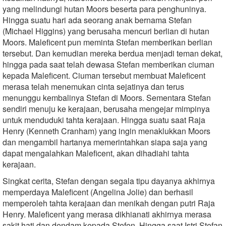
yang melindungi hutan Moors beserta para penghuninya.
Hingga suatu hari ada seorang anak bernama Stefan
(Michael Higgins) yang berusaha mencuri berlian di hutan
Moors. Maleficent pun meminta Stefan memberikan berlian
tersebut. Dan kemudian mereka berdua menjadi teman dekat,
hingga pada saat telah dewasa Stefan memberikan ciuman
kepada Maleficent. Ciuman tersebut membuat Maleficent
merasa telah menemukan cinta sejatinya dan terus
menunggu kembalinya Stefan di Moors. Sementara Stefan
sendiri menuju ke kerajaan, berusaha mengejar mimpinya
untuk menduduki tahta kerajaan. Hingga suatu saat Raja
Henry (Kenneth Cranham) yang ingin menaklukkan Moors
dan mengambil hartanya memerintahkan siapa saja yang
dapat mengalahkan Maleficent, akan dihadiahi tahta
kerajaan.
Singkat cerita, Stefan dengan segala tipu dayanya akhirnya
memperdaya Maleficent (Angelina Jolie) dan berhasil
memperoleh tahta kerajaan dan menikah dengan putri Raja
Henry. Maleficent yang merasa dikhianati akhirnya merasa
sakit hati dan dendam kepada Stefen. Hingga saat Istri Stefan