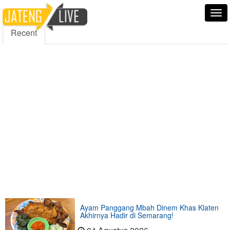
5000
354
5555
Fans
Followers
Followers
Tog
nav
Recent
Ayam Panggang Mbah Dinem Khas Klaten
Akhirnya Hadir di Semarang!