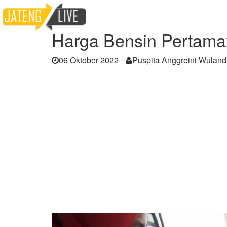
Home
Berita
Harga Bensin Pertamax Turu
Harga Bensin Pertamax
06 Oktober 2022
Puspita Anggreini Wuland