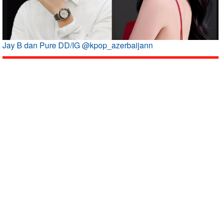
Jay B dan Pure DD/IG @kpop_azerbaijann