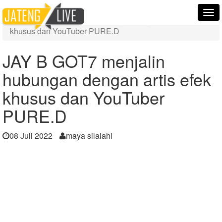
Home
Berita
Tog
JAY B GOT7 menjalin hubungan dengan artis efek
nav
khusus dan YouTuber PURE.D
JAY B GOT7 menjalin
hubungan dengan artis efek
khusus dan YouTuber
PURE.D
08 Juli 2022
maya silalahi