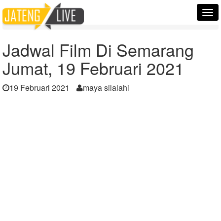
Home
Berita
Tog
Jadwal Film Di Semarang Jumat, 19 Februari 2021
nav
Jadwal Film Di Semarang
Jumat, 19 Februari 2021
19 Februari 2021
maya silalahi