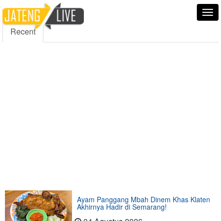
5000
354
5555
Fans
Followers
Followers
Tog
nav
Recent
Ayam Panggang Mbah Dinem Khas Klaten
Akhirnya Hadir di Semarang!