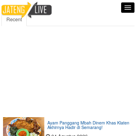
5000
354
5555
Fans
Followers
Followers
Tog
nav
Recent
Ayam Panggang Mbah Dinem Khas Klaten
Akhirnya Hadir di Semarang!