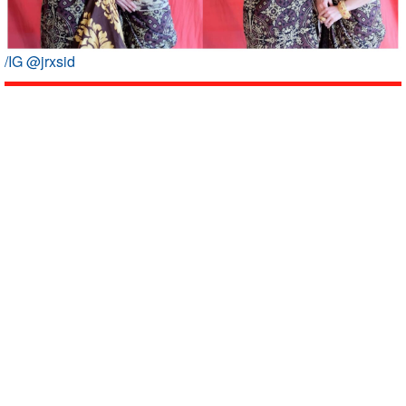
/IG @jrxsid