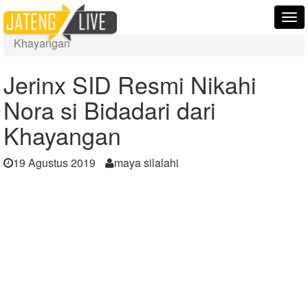
Home
Berita
Tog
Jerinx SID Resmi Nikahi Nora si Bidadari dari
nav
Khayangan
Jerinx SID Resmi Nikahi
Nora si Bidadari dari
Khayangan
19 Agustus 2019
maya silalahi