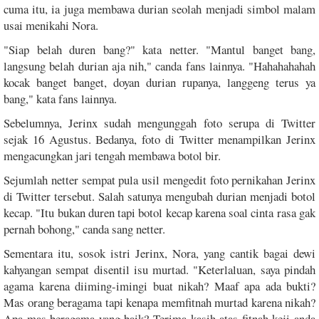
cuma itu, ia juga membawa durian seolah menjadi simbol malam
usai menikahi Nora.
"Siap belah duren bang?" kata netter. "Mantul banget bang,
langsung belah durian aja nih," canda fans lainnya. "Hahahahahah
kocak banget banget, doyan durian rupanya, langgeng terus ya
bang," kata fans lainnya.
Sebelumnya, Jerinx sudah mengunggah foto serupa di Twitter
sejak 16 Agustus. Bedanya, foto di Twitter menampilkan Jerinx
mengacungkan jari tengah membawa botol bir.
Sejumlah netter sempat pula usil mengedit foto pernikahan Jerinx
di Twitter tersebut. Salah satunya mengubah durian menjadi botol
kecap. "Itu bukan duren tapi botol kecap karena soal cinta rasa gak
pernah bohong," canda sang netter.
Sementara itu, sosok istri Jerinx, Nora, yang cantik bagai dewi
kahyangan sempat disentil isu murtad. "Keterlaluan, saya pindah
agama karena diiming-imingi buat nikah? Maaf apa ada bukti?
Mas orang beragama tapi kenapa memfitnah murtad karena nikah?
Apa mas beragama yang baik? Terima kasih atas fitnah keji anda