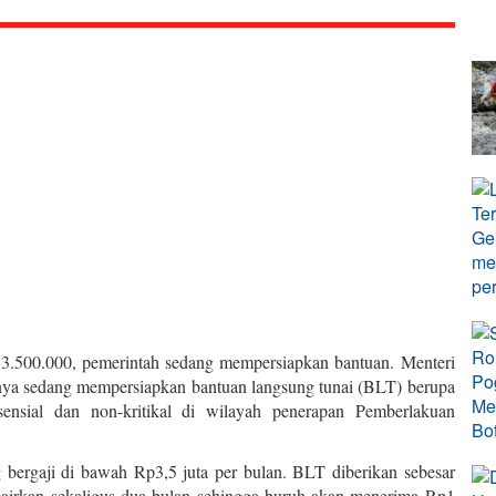
 3.500.000, pemerintah sedang mempersiapkan bantuan. Menteri
ya sedang mempersiapkan bantuan langsung tunai (BLT) berupa
esensial dan non-kritikal di wilayah penerapan Pemberlakuan
g bergaji di bawah Rp3,5 juta per bulan. BLT diberikan sebesar
cairkan sekaligus dua bulan sehingga buruh akan menerima Rp1