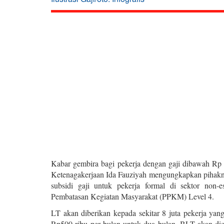
Kabar gembira bagi pekerja dengan gaji dibawah Rp
Ketenagakerjaan Ida Fauziyah mengungkapkan pihakn
subsidi gaji untuk pekerja formal di sektor non-
Pembatasan Kegiatan Masyarakat (PPKM) Level 4.
LT akan diberikan kepada sekitar 8 juta pekerja yan
Rp500 ribu per bulan untuk dua bulan. BLT akan di