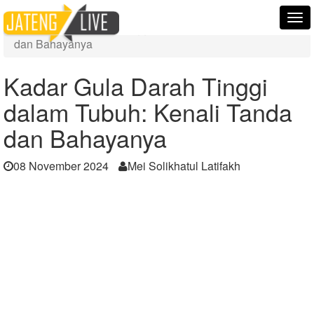
Home
Berita
Tog
Kadar Gula Darah Tinggi dalam Tubuh: Kenali Tanda
nav
dan Bahayanya
Kadar Gula Darah Tinggi
dalam Tubuh: Kenali Tanda
dan Bahayanya
08 November 2024
Mei Solikhatul Latifakh