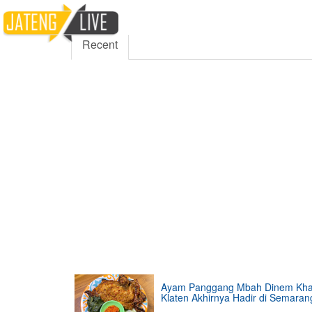
5000
354
5555
Fans
Followers
Follo
Recent
Ayam Panggang Mbah Dinem Kh
Klaten Akhirnya Hadir di Semaran