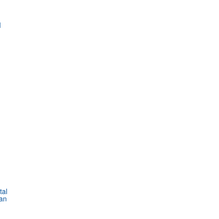
I
tal
an