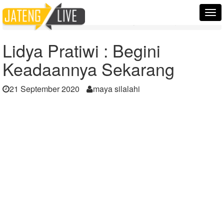
Home
Berita
Tog
Lidya Pratiwi : Begini Keadaannya Sekarang
nav
Lidya Pratiwi : Begini
Keadaannya Sekarang
21 September 2020
maya silalahi