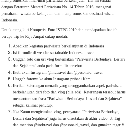
mempromosikan nilai-nilai pariwisata berkelanjutan. Hal ini senada
dengan Peraturan Menteri Pariwisata No. 14 Tahun 2016, mengenai
pemahanan wisata berkelanjutan dan mempromosikan destinasi wisata
Indonesia.
Untuk mengikuti Kompetisi Foto ISTPC 2019 dan mendapatkan hadiah
berupa trip ke Raja Ampat cukup mudah.
Abadikan kegiatan pariwisata berkelanjutan di Indonesia
Isi formulir di website sustainable.Indonesia.travel
Unggah foto dan url vlog bertemakan “Pariwisata Berbudaya, Lestari
dan Sejahtera” anda pada formulir tersebut
Ikuti akun Instagram @indtravel dan @pesonaid_travel
Unggah fotomu ke akun Instagram pribadi Kamu
Berikan keterangan menarik yang menggambarkan aspek pariwisata
berkelanjutan dari foto dan vlog (bila ada). Keterangan tersebut harus
mencantumkan frasa “Pariwisata Berbudaya, Lestari dan Sejahtera”
sebagai kalimat penutup.
Jika Kamu mengirimkan vlog, pernyataan “Pariwisata Berbudaya,
Lestari dan Sejahtera” juga harus disertakan di akhir video. 8. Tag
dan mention @indtravel dan @pesonaid_travel, dan gunakan tagar #