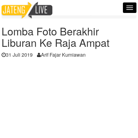
Home
Berita
Tog
Lomba Foto Berakhir Liburan Ke Raja Ampat
nav
Lomba Foto Berakhir
Liburan Ke Raja Ampat
31 Juli 2019
Arif Fajar Kurniawan