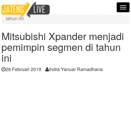
Home
Berita
Tog
Mitsubishi Xpander menjadi pemimpin segmen di
nav
tahun ini
Mitsubishi Xpander menjadi
pemimpin segmen di tahun
ini
28 Februari 2019
Indra Yanuar Ramadhana