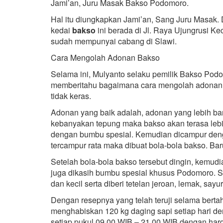
Jami’an, Juru Masak Bakso Podomoro.
Hal itu diungkapkan Jami’an, Sang Juru Masak. D
kedai
bakso
ini berada di Jl. Raya Ujungrusi 
sudah mempunyai cabang di Slawi.
Cara Mengolah Adonan Bakso
Selama ini, Mulyanto selaku pemilik Bakso P
memberitahu bagaimana cara mengolah adonan b
tidak keras.
Adonan yang baik adalah, adonan yang lebih ba
kebanyakan tepung maka bakso akan terasa lebih
dengan bumbu spesial. Kemudian dicampur denga
tercampur rata maka dibuat bola-bola bakso. Baru 
Setelah bola-bola bakso tersebut dingin, kemu
juga dikasih bumbu spesial khusus Podomoro. S
dan kecil serta diberi tetelan jeroan, lemak, say
Dengan resepnya yang telah teruji selama berta
menghabiskan 120 kg daging sapi setiap hari den
setiap pukul 09.00 WIB – 21.00 WIB dengan harg