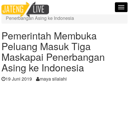
Home
Berita
Tog
Pemerintah Membuka Peluang Masuk Tiga Maskapai
nav
Penerbangan Asing ke Indonesia
Pemerintah Membuka
Peluang Masuk Tiga
Maskapai Penerbangan
Asing ke Indonesia
19 Juni 2019
maya silalahi