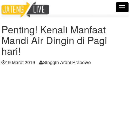
Home
Berita
Tog
Penting! Kenali Manfaat Mandi Air Dingin di Pagi hari!
nav
Penting! Kenali Manfaat
Mandi Air Dingin di Pagi
hari!
19 Maret 2019
Singgih Ardhi Prabowo