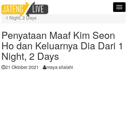
Home
Berita
Tog
Penyataan Maaf Kim Seon Ho dan Keluarnya Dia Dari
nav
1 Night, 2 Days
Penyataan Maaf Kim Seon
Ho dan Keluarnya Dia Dari 1
Night, 2 Days
21 Oktober 2021
maya silalahi