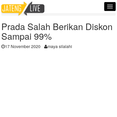
Home
Berita
Tog
Prada Salah Berikan Diskon Sampai 99%
nav
Prada Salah Berikan Diskon
Sampai 99%
17 November 2020
maya silalahi