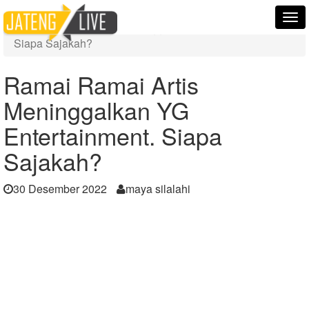
Home
Berita
Tog
Ramai Ramai Artis Meninggalkan YG Entertainment.
nav
Siapa Sajakah?
Ramai Ramai Artis
Meninggalkan YG
Entertainment. Siapa
Sajakah?
30 Desember 2022
maya silalahi