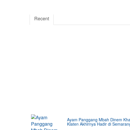
5000
354
5555
Fans
Followers
Follo
Recent
Ayam Panggang Mbah Dinem Kh
Klaten Akhirnya Hadir di Semaran