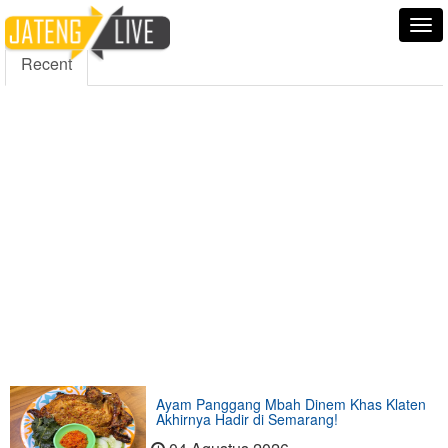
5000
354
5555
Fans
Followers
Followers
Tog
nav
Recent
Ayam Panggang Mbah Dinem Khas Klaten
Akhirnya Hadir di Semarang!