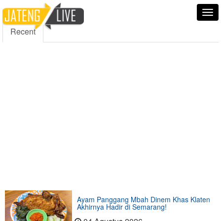
5000
354
5555
Fans
Followers
Followers
Tog
nav
Recent
Ayam Panggang Mbah Dinem Khas Klaten
Akhirnya Hadir di Semarang!