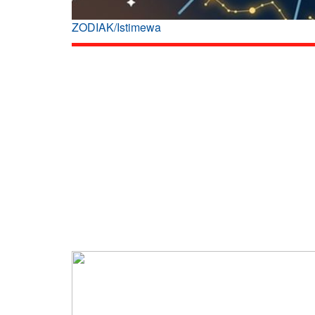
ZODIAK/Istimewa