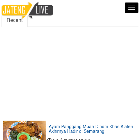
5000
354
5555
Fans
Followers
Followers
Tog
nav
Recent
Ayam Panggang Mbah Dinem Khas Klaten
Akhirnya Hadir di Semarang!