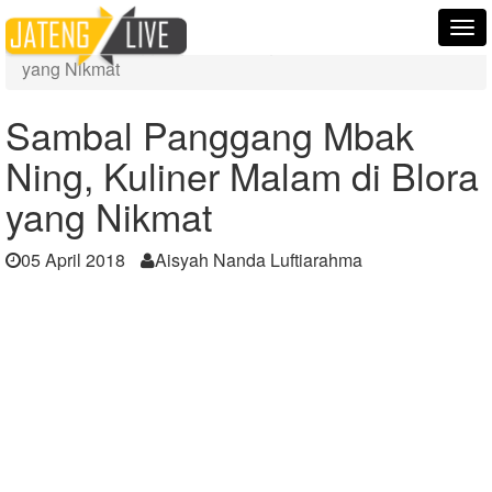
Home
Berita
Tog
Sambal Panggang Mbak Ning, Kuliner Malam di Blora
nav
yang Nikmat
Sambal Panggang Mbak
Ning, Kuliner Malam di Blora
yang Nikmat
05 April 2018
Aisyah Nanda Luftiarahma