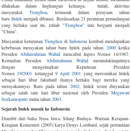
dilakukan dalam lingkungan keluarga. itulah, aktivitas
masyarakat
Tionghoa
, termasuk dalam perayaan tahun
baru
Imlek
menjadi dibatasi. Berdasarkan 21 peraturan perundangan
yang berlaku saat itu, istilah "
Tionghoa
" lalu berganti menjadi
"China".
Masyarakat keturunan
Tionghoa
di
Indonesia
kembali mendapatkan
kebebasan merayakan tahun baru Imlek pada tahun
2000
ketika
Presiden
Abdurrahman Wahid
mencabut Inpres Nomor 14/1967.
Kemudian Presiden
Abdurrahman Wahid
menindaklanjutinya
dengan mengeluarkan Keputusan Presiden
Nomor
19
/
2001
tertanggal
9 April
2001
yang meresmikan Imlek
sebagai hari libur fakultatif (hanya berlaku bagi mereka yang
merayakannya). Baru pada tahun
2002
, Imlek resmi dinyatakan
sebagai salah satu hari libur nasional oleh Presiden
Megawati
Soekarnoputri
mulai tahun
2003
.
Sejarah Imlek masuk ke Indonesia
Diambil dari buku Nusa Jawa: Silang Budaya- Warisan Kerajaan-
Kerajaan Konsentris (2005) karya Denys Lombard, sejak permulaan