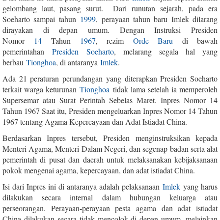
gelombang laut, pasang surut. Dari runutan sejarah, pada era
Soeharto sampai tahun
1999
, perayaan tahun baru Imlek dilarang
dirayakan di depan umum. Dengan Instruksi Presiden
Nomor
14
Tahun
1967
, rezim
Orde Baru
di bawah
pemerintahan
Presiden
Soeharto
, melarang segala hal yang
berbau
Tionghoa
, di antaranya
Imlek
.
Ada 21 peraturan perundangan yang diterapkan Presiden Soeharto
terkait warga keturunan
Tionghoa
tidak lama setelah ia memperoleh
Supersemar atau Surat Perintah Sebelas Maret. Inpres Nomor 14
Tahun 1967 Saat itu, Presiden mengeluarkan Inpres Nomor 14 Tahun
1967 tentang Agama Kepercayaan dan Adat Istiadat China.
Berdasarkan Inpres tersebut, Presiden menginstruksikan kepada
Menteri Agama, Menteri Dalam Negeri, dan segenap badan serta alat
pemerintah di pusat dan daerah untuk melaksanakan kebijaksanaan
pokok mengenai agama, kepercayaan, dan adat istiadat China.
Isi dari Inpres ini di antaranya adalah pelaksanaan
Imlek
yang harus
dilakukan secara internal dalam hubungan keluarga atau
perseorangan. Perayaan-perayaan pesta agama dan adat istiadat
China dilakukan secara tidak mencolok di depan umum, melainkan