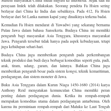
Masehi masyarakat China mulai migrasi ke Indonesia. Sejak saat itu
perayaan Imlek telah dilakukan. Seorang pendeta Fa Hsien sering
berlayar dari China ke India dan sebaliknya. Pada 412, Fa Hsien
berlayar dari Sri Lanka namun kapal yang dinaikinya terkena badai.
Kemudian Fa Hsien mendarat di Yawadwi yang sekarang bernama
Pulau Jawa dalam bahasa Sansekerta. Budaya China ini memiliki
pengaruh bagi masyarakat Asia Tenggara, khususnya masyarakat
Jawa. Pengaruh tersebut tidak hanya pada aspek kebudayaan, tetapi
juga kehidupan sehari-hari.
Budaya China juga memberikan pengaruh pada perkembangan
teknik produksi dan budi daya berbagai komoditas seperti gula, padi,
arak, tiram, udang, garam, dan lainnya. Bahkan China juga
memberikan pengaruh besar pada sistem kongsi, teknik kemaritiman,
perdagangan, dan sistem moneter di Jawa.
Buku Asia Tenggara dalam Kurun Niaga 1450-1680 (2014) karya
Anthony Reid mengatakan kemunculan China memiliki peran
penting dalam perdagangan dunia. Ketika itu rempah-rempah
merupakan komoditas utama dalam perdagangan antarbenua. Oleh
karena itu permintaan rempah-rempah dari Maluku ke Laut Tengah