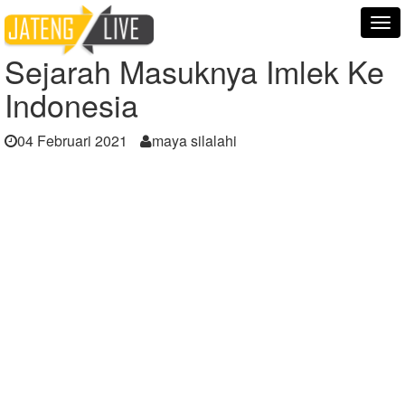
Home
Berita
Sejarah Masuknya Imlek Ke Indonesia
Tog
nav
Sejarah Masuknya Imlek Ke
Indonesia
04 Februari 2021
maya silalahi