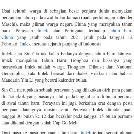
Usai seluruh warga di sebagian besar penjuru dunia merayakan
pergantian tahun pada awal bulan Januari (pada perhitungan kalender
Masehi), maka giliran warga negara China yang merayakan tahun
baru. Perayaan
Imlek
atau Peringatan terhadap
tahun baru
China
yang jatuh pada tahun 2021 jatuh pada tanggal 12
Februari.
Imlek
meretas sejarah panjang di Indonesia.
Imlek atau Sin Cia tak kalah bedanya dengan tahun baru lainnya.
Imlek merupakan Tahun Baru Tionghoa dan biasanya yang
merayakan Imlek adalah warga Tionghoa. Dilansir dari National
Geographic, kata Imlek berasal dari dialek Hokkian atau bahasa
Mandarin Yin Li yang berarti kalender bulan.
Sin Cia merupakan sebuah perayaan yang dilakukan oleh para petani
di Tiongkok yang biasanya jatuh pada tanggal satu di bulan pertama
di awal tahun baru. Perayaan ini juga berkaitan erat dengan pesta
perayaan datangnya musim semi. Perayaan Imlek dimulai pada
tanggal 30 bulan ke-12 dan berakhir pada tanggal 15 bulan pertama
atau dikenal dengan istilah Cap Go Meh.
Dari masa ke masa perayaan tahun baru
Imlek
terjadi seperti alunan