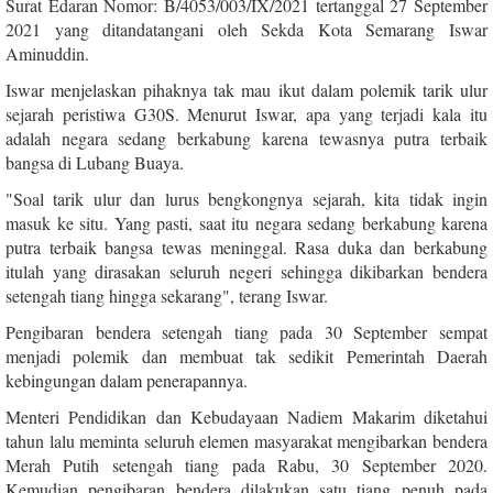
Surat Edaran Nomor: B/4053/003/IX/2021 tertanggal 27 September
2021 yang ditandatangani oleh Sekda Kota Semarang Iswar
Aminuddin.
Iswar menjelaskan pihaknya tak mau ikut dalam polemik tarik ulur
sejarah peristiwa G30S. Menurut Iswar, apa yang terjadi kala itu
adalah negara sedang berkabung karena tewasnya putra terbaik
bangsa di Lubang Buaya.
"Soal tarik ulur dan lurus bengkongnya sejarah, kita tidak ingin
masuk ke situ. Yang pasti, saat itu negara sedang berkabung karena
putra terbaik bangsa tewas meninggal. Rasa duka dan berkabung
itulah yang dirasakan seluruh negeri sehingga dikibarkan bendera
setengah tiang hingga sekarang", terang Iswar.
Pengibaran bendera setengah tiang pada 30 September sempat
menjadi polemik dan membuat tak sedikit Pemerintah Daerah
kebingungan dalam penerapannya.
Menteri Pendidikan dan Kebudayaan Nadiem Makarim diketahui
tahun lalu meminta seluruh elemen masyarakat mengibarkan bendera
Merah Putih setengah tiang pada Rabu, 30 September 2020.
Kemudian pengibaran bendera dilakukan satu tiang penuh pada