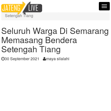
Home
Berita
Tog
Seluruh Warga Di Semarang Memasang Bendera
nav
Setengah Tiang
Seluruh Warga Di Semarang
Memasang Bendera
Setengah Tiang
30 September 2021
maya silalahi