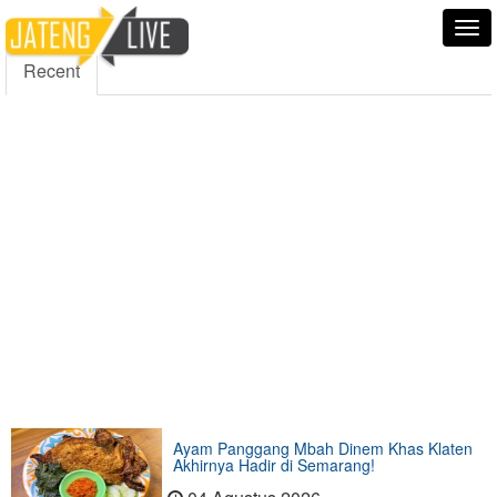
5000
354
5555
Fans
Followers
Followers
Tog
nav
Recent
Ayam Panggang Mbah Dinem Khas Klaten
Akhirnya Hadir di Semarang!