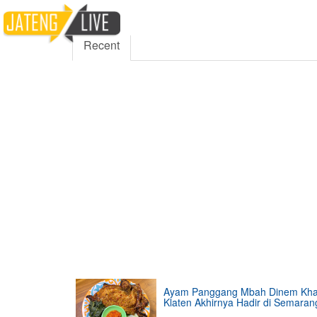
5000
354
5555
Fans
Followers
Follo
Recent
Ayam Panggang Mbah Dinem Kh
Klaten Akhirnya Hadir di Semaran