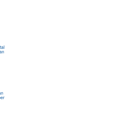
tal
an
an
ber