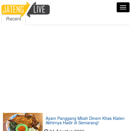
5000
354
5555
Fans
Followers
Followers
Tog
nav
Recent
Ayam Panggang Mbah Dinem Khas Klaten
Akhirnya Hadir di Semarang!