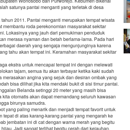
Kabupaten Wonosobo dan Purworejo. Kebumen dikenal
alah satunya pantai menganti yang terletak di desa
un 2011. Pantai menganti merupakan tempat wisata
at membantu roda perekonomian masyarakat sekitar
ni. Lokasinya yang jauh dari pemukiman penduduk
akan merasa nyaman dan betah berlama-lama. Pada hari
i berbagai daerah yang sengaja mengunjunginya karena
ng tahu akan tempat ini. Keramahan masyarakat sekitar
ekstra untuk mencapai tempat ini dengan melewati
lokan tajam, semua itu akan terbayar ketika kaki sudah
rta merasakan angina yang sejuk dan desiran ombak yang
bisa dilihat jika kita mendaki bukit di sisi timur pantai.
nggalan Belanda setinggi 20 meter yang masih bisa
mata kita otomatis akan dapat memandang seluruh kawasan
ingga birunya samudra.
ng paling menarik dan menjadi tempat favorit untuk
un tepat di atas karang-karang pantai yang mengarah ke
ab jembatan ini di cat dengan warna merah yang begitu
ijau. Jadi sangat terlihat begitu cerah dari kejauhan.