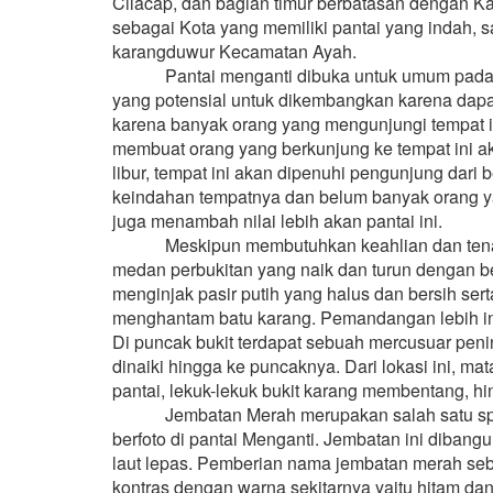
Cilacap, dan bagian timur berbatasan dengan 
sebagai Kota yang memiliki pantai yang indah, s
karangduwur Kecamatan Ayah.
Pantai menganti dibuka untuk umum pada tah
yang potensial untuk dikembangkan karena dap
karena banyak orang yang mengunjungi tempat i
membuat orang yang berkunjung ke tempat ini 
libur, tempat ini akan dipenuhi pengunjung dar
keindahan tempatnya dan belum banyak orang ya
juga menambah nilai lebih akan pantai ini.
Meskipun membutuhkan keahlian dan tenaga 
medan perbukitan yang naik dan turun dengan be
menginjak pasir putih yang halus dan bersih se
menghantam batu karang. Pemandangan lebih indah 
Di puncak bukit terdapat sebuah mercusuar peni
dinaiki hingga ke puncaknya. Dari lokasi ini, 
pantai, lekuk-lekuk bukit karang membentang, h
Jembatan Merah merupakan salah satu spot ya
berfoto di pantai Menganti. Jembatan ini dibang
laut lepas. Pemberian nama jembatan merah seb
kontras dengan warna sekitarnya yaitu hitam dan h